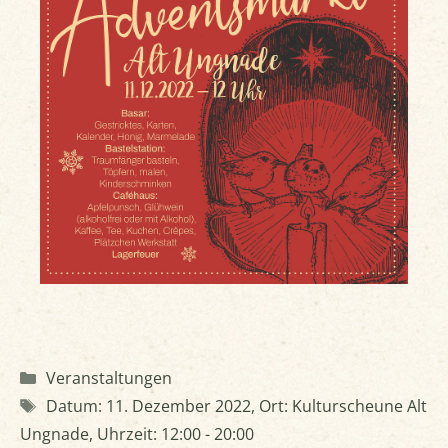
Kategorien
Veranstaltungen
Schlagwörter
Datum: 11. Dezember 2022
,
Ort: Kulturscheune Alt
Ungnade
,
Uhrzeit: 12:00 - 20:00