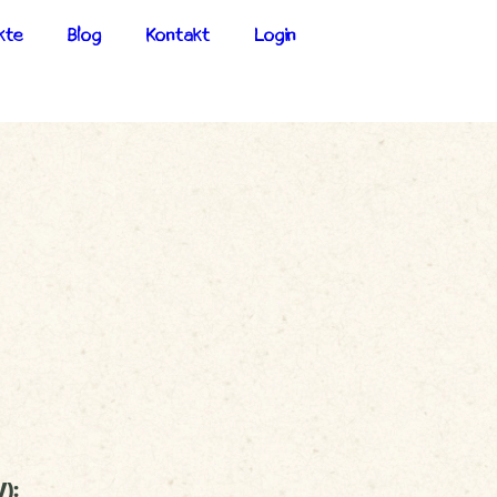
kte
Blog
Kontakt
Login
):