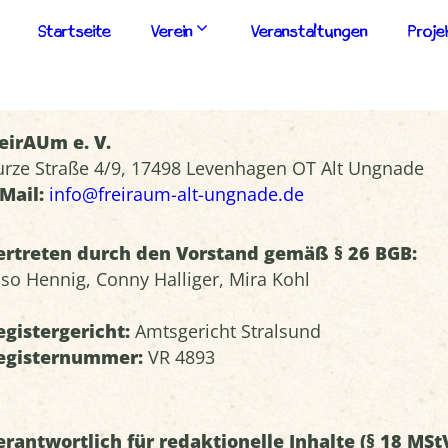
Startseite
Verein
Veranstaltungen
Proje
reirAUm e. V.
urze Straße 4/9, 17498 Levenhagen OT Alt Ungnade
-Mail:
info@freiraum-alt-ungnade.de
ertreten durch den Vorstand gemäß § 26 BGB:
iso Hennig, Conny Halliger, Mira Kohl
egistergericht:
Amtsgericht Stralsund
egisternummer:
VR 4893
erantwortlich für redaktionelle Inhalte (§ 18 MStV