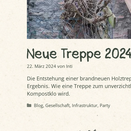
Neue Treppe 202
22. März 2024
von
Inti
Die Entstehung einer brandneuen Holztrep
Ergebnis. Wie eine Treppe zum unverzich
Kompostklo wird.
Kategorien
Blog
,
Gesellschaft
,
Infrastruktur
,
Party