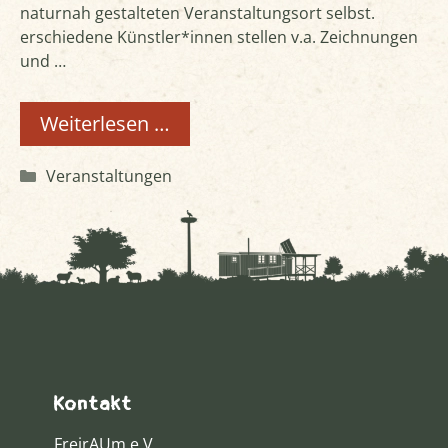
naturnah gestalteten Veranstaltungsort selbst.
erschiedene Künstler*innen stellen v.a. Zeichnungen
und …
Weiterlesen …
Kategorien
Veranstaltungen
Kontakt
FreirAUm e.V.