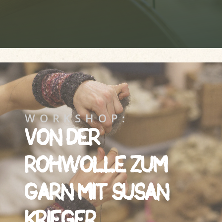
WORKSHOP:
VON DER
ROHWOLLE ZUM
GARN MIT SUSAN
KRIEGER